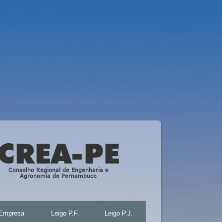
CREA-PE
Conselho Regional de Engenharia e
Agronomia de Pernambuco
Empresa
Leigo P.F.
Leigo P.J.